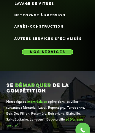
lavage de vitres
nettoyage à pression
après-construction
autres services spécialisés
nos services
se
démarquer
de la
compétition
Notre équipe
montréalaise
opère dans les villes
suivantes : Montréal, Laval, Repentigny, Terrebonne,
Bois-Des-Fillion, Rosemère, Boisbriand, Blainville,
Saint-Eustache, Longueuil, Boucherville
et bien plus
encore
!