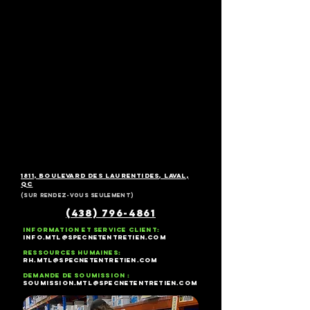
1811, boulevard des Laurentides, Laval,
QC
(sur rendez-vous seulement)
(438) 796-4861
Information et service client:
info.mtl@specnetentretien.com
Ressources Humaines:
RH.mtl@specnetentretien.com
Demande de soumission :
soumission.mtl@specnetentretien.com