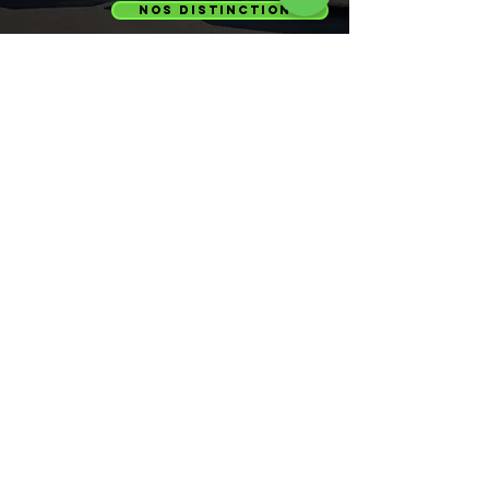
nos distinctions
votre partenaire de
entretien
confiance en
commercial
Chez Specnet Montréal, nous livrons un
nettoyage commercial rigoureux, structuré
et fiable — afin que vos espaces reflètent,
chaque jour, le sérieux et le
professionnalisme de votre entreprise.
Découvrir